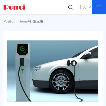
中文
关于我们
产品中心
行业应用
>
Position：
Home
行业应用
公司简介
ABS
PC
导电塑料
企业文化
POM
PPS
防静电塑料
荣誉资质
PEI
PBT
公司仓库
LCP
PEEK
合作客户
Nylon
PE
PP
TPU
TPV
TPE
PMMA
PVDF
ASA
HT-Nylon
Alloy
GPPS
HIPS
EVA
PPO
Spec-Nylon