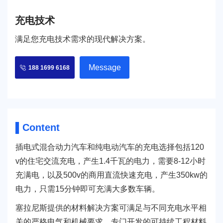
PSU
PVC
充电技术
TPEE
PCTG
FEP
COC
满足您充电技术需求的现代解决方案。
POE
Message
188 1699 6168
塑料技术
联系我们
公司动态
联系方式
行业资讯
在线留言
塑料技术
▌Content
插电式混合动力汽车和纯电动汽车的充电选择包括120
v的住宅交流充电，产生1.4千瓦的电力，需要8-12小时
充满电，以及500v的商用直流快速充电，产生350kw的
电力，只需15分钟即可充满大多数车辆。
塞拉尼斯提供的材料解决方案可满足与不同充电水平相
关的严格电气和机械要求。专门开发的可持续工程材料