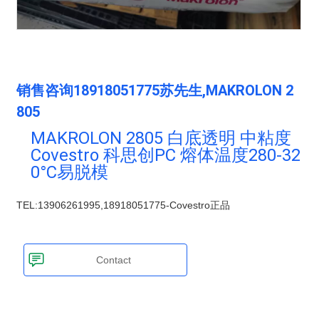
PSU
PVC
TPEE
PCTG
FEP
COC
POE
销售咨询18918051775苏先生,MAKROLON 2
塑料技术
联系我们
805
公司动态
联系方式
MAKROLON 2805 白底透明 中粘度
行业资讯
Covestro 科思创PC 熔体温度280-32
在线留言
0°C易脱模
塑料技术
TEL:13906261995,18918051775-Covestro正品
Contact