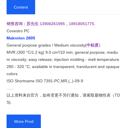
Content
销售咨询：苏先生 13906261995，18918051775.
Covestro PC
Makrolon 2805
General purpose grades / Medium viscosity
(中粘度）
MVR (300 °C/1.2 kg) 9.0 cm³/10 min; general purpose; mediu
m viscosity; easy release; injection molding - melt temperature
280 - 320 °C; available in transparent, translucent and opaque
colors.
ISO Shortname ISO 7391-PC,MR,(,,)-09-9
......
以上资料来自官方，如有变更不另行通知，请索取最物性表（TD
S).
More Prod