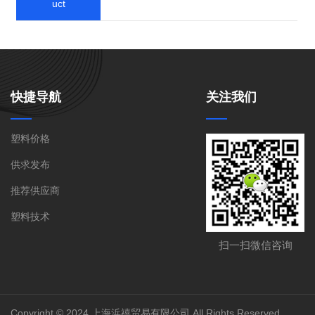
uct
快捷导航
关注我们
塑料价格
供求发布
推荐供应商
021-59531630(苏先
联系电话:
塑料技术
生)
扫一扫微信咨询
联系地址:
上海市嘉定区安亭镇墨玉路28号嘉正
国际大厦908室
扫一扫微信咨询
联系邮箱:
shbangxi@126.com
Copyright © 2024 上海浜禧贸易有限公司 All Rights Reserved.