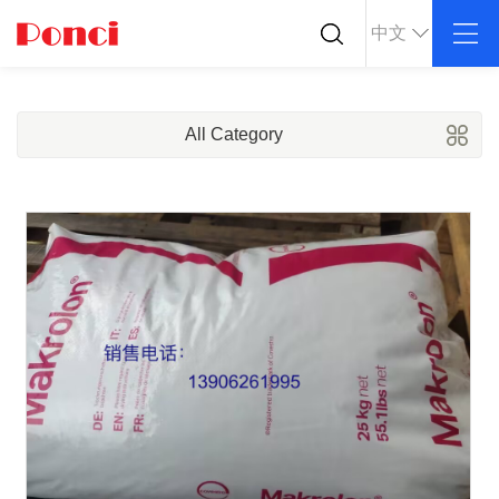
中文
关于我们
产品中心
行业应用
公司简介
ABS
PC
导电塑料
All Category
企业文化
POM
PPS
防静电塑料
荣誉资质
PEI
PBT
公司仓库
LCP
PEEK
合作客户
Nylon
PE
PP
TPU
TPV
TPE
PMMA
PVDF
ASA
HT-Nylon
Alloy
GPPS
HIPS
EVA
PPO
Spec-Nylon