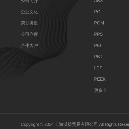
公司简介
ABS
企业文化
PC
FEP
荣誉资质
POM
公司仓库
PPS
POE
合作客户
PEI
PBT
LCP
021-59531630(苏先生
联系电话:
PEEK
联系地址:
上海市嘉定区安亭镇墨玉路28号嘉正
更多 》
联系邮箱:
shbangxi@126.com
Copyright © 2024 上海浜禧贸易有限公司 All Rights Reser