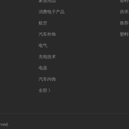
家居用品
塑料
消费电子产品
供求
COC
航空
推荐
汽车外饰
塑料
电气
充电技术
电器
)
汽车内饰
国际大厦908室
全部 》
ved.