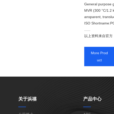
General purpose 
MVR (300 °C/1.2 kg
ansparent, transl
Alloy
ISO Shortname:P
......
以上资料来自官方，
HIPS
More Prod
uct
PPO
PSU
关于浜禧
产品中心
TPEE