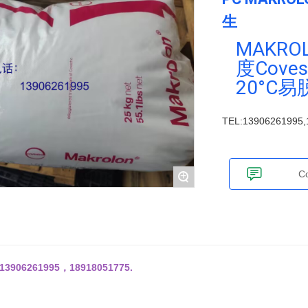
PEEK
生
MAKROL
度Cove
PE
20°C易
TEL:13906261995
TPU
C
+
TPE
PVDF
06261995，18918051775.
HT-Nylon