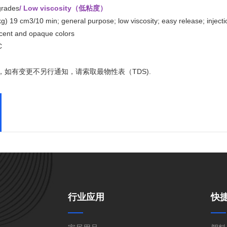
grades
/ Low viscosity（低粘度）
) 19 cm3/10 min; general purpose; low viscosity; easy release; injectio
ucent and opaque colors
GPPS
C
如有变更不另行通知，请索取最物性表（TDS).
EVA
Spec-Nylon
PVC
行业应用
快
PCTG