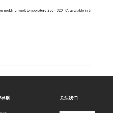
n molding -melt temperature 280 - 320 °C; available in tr
捷导航
关注我们