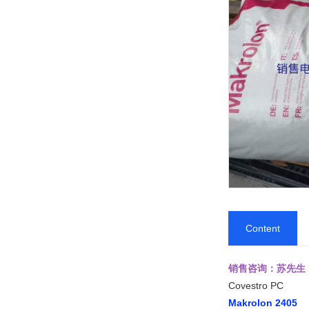
LCP
Nylon
PP
TPV
Content
PMMA
销售咨询：苏先生 139
Covestro PC
Makrolon 2405
ASA