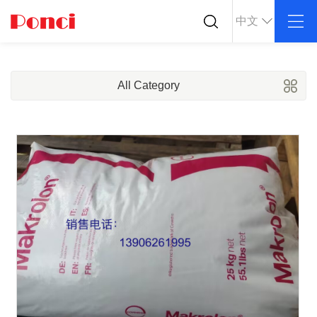
中文
关于我们
产品中心
行业应用
公司简介
ABS
PC
导电塑料
All Category
企业文化
POM
PPS
防静电塑料
荣誉资质
PEI
PBT
公司仓库
LCP
PEEK
合作客户
Nylon
PE
PP
TPU
TPV
TPE
PMMA
PVDF
ASA
HT-Nylon
Alloy
GPPS
HIPS
EVA
PPO
Spec-Nylon