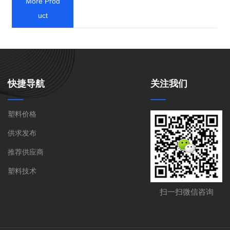
More Prod
uct
快捷导航
关注我们
塑料价格
供求发布
推荐供应商
021-59531630(苏先
联系电话:
塑料技术
生)
扫一扫微信咨询
联系地址:
上海市嘉定区安亭镇墨玉路28号嘉正
国际大厦908室
扫一扫微信咨询