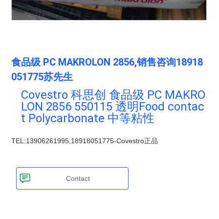
PSU
PVC
TPEE
PCTG
FEP
COC
POE
食品级 PC MAKROLON 2856,销售咨询18918
塑料技术
联系我们
051775苏先生
公司动态
联系方式
Covestro 科思创 食品级 PC MAKRO
行业资讯
LON 2856 550115 透明Food contac
在线留言
t Polycarbonate 中等粘性
塑料技术
TEL:13906261995,18918051775-Covestro正品
Contact