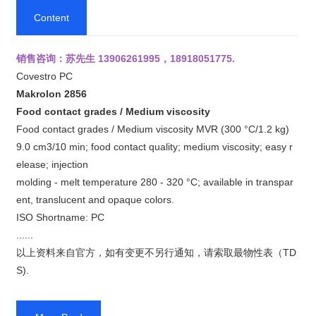
Content
销售咨询：苏先生 13906261995，18918051775.
Covestro PC
Makrolon 2856
Food contact grades / Medium viscosity
Food contact grades / Medium viscosity MVR (300 °C/1.2 kg)
9.0 cm3/10 min; food contact quality; medium viscosity; easy r
elease; injection
molding - melt temperature 280 - 320 °C; available in transpar
ent, translucent and opaque colors.
ISO Shortname: PC
......
以上资料来自官方，如有变更不另行通知，请索取最物性表（TD
S).