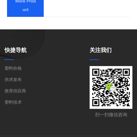
More Prod
uct
快捷导航
关注我们
塑料价格
供求发布
推荐供应商
021-59531630(苏先
联系电话:
塑料技术
生)
扫一扫微信咨询
联系地址:
上海市嘉定区安亭镇墨玉路28号嘉正
国际大厦908室
扫一扫微信咨询