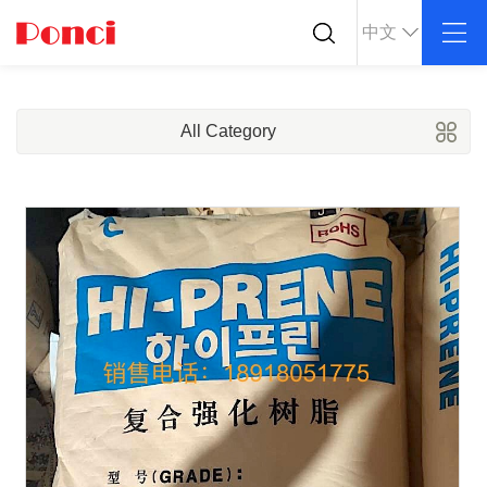
中文
关于我们
产品中心
行业应用
公司简介
ABS
PC
导电塑料
All Category
企业文化
POM
PPS
防静电塑料
荣誉资质
PEI
PBT
公司仓库
LCP
PEEK
合作客户
Nylon
PE
PP
TPU
TPV
TPE
PMMA
PVDF
ASA
HT-Nylon
Alloy
GPPS
HIPS
EVA
PPO
Spec-Nylon