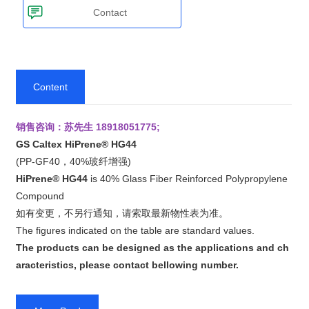
Contact
Content
销售咨询：苏先生 18918051775;
GS Caltex HiPrene® HG44
(PP-GF40，40%玻纤增强)
HiPrene® HG44
is 40% Glass Fiber Reinforced Polypropylene
Compound
如有变更，不另行通知，请索取最新物性表为准。
The figures indicated on the table are standard values.
The products can be designed as the applications and ch
aracteristics, please contact bellowing number.