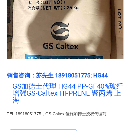
PSU
PVC
TPEE
PCTG
FEP
COC
POE
塑料技术
联系我们
公司动态
联系方式
行业资讯
在线留言
塑料技术
销售咨询：苏先生 18918051775; HG44
GS加德士代理 HG44 PP-GF40%玻纤
增强GS-Caltex HI-PRENE 聚丙烯 上
海
TEL:18918051775，GS-Caltex 佳施加德士授权代理商