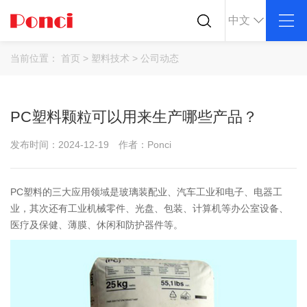
中文
关于我们
产品中心
行业应用
当前位置：
首页
>
塑料技术
>
公司动态
公司简介
ABS
PC
导电塑料
企业文化
POM
PPS
防静电塑料
PC塑料颗粒可以用来生产哪些产品？
荣誉资质
PEI
PBT
公司仓库
LCP
PEEK
发布时间：2024-12-19
作者：Ponci
合作客户
Nylon
PE
PP
TPU
PC塑料的三大应用领域是玻璃装配业、汽车工业和电子、电器工
TPV
TPE
业，其次还有工业机械零件、光盘、包装、计算机等办公室设备、
PMMA
PVDF
医疗及保健、薄膜、休闲和防护器件等。
ASA
HT-Nylon
Alloy
GPPS
HIPS
EVA
PPO
Spec-Nylon