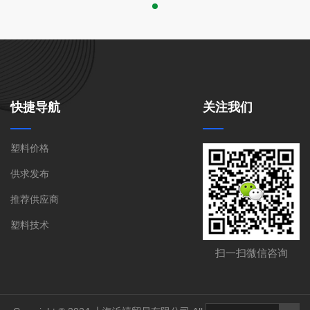
快捷导航
关注我们
塑料价格
供求发布
推荐供应商
塑料技术
021-59531630(苏先
联系电话:
扫一扫微信咨询
生)
联系地址:
上海市嘉定区安亭镇墨玉路28号嘉正
国际大厦908室