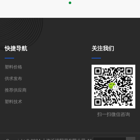
快捷导航
关注我们
塑料价格
供求发布
推荐供应商
塑料技术
021-59531630(苏先
联系电话:
扫一扫微信咨询
生)
联系地址:
上海市嘉定区安亭镇墨玉路28号嘉正
国际大厦908室