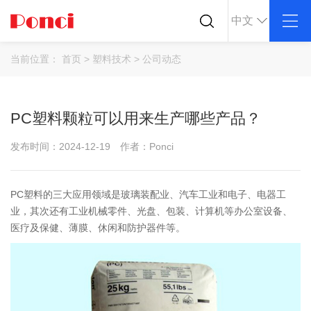
中文
关于我们
产品中心
行业应用
当前位置：
首页
>
塑料技术
>
公司动态
公司简介
ABS
PC
导电塑料
企业文化
POM
PPS
防静电塑料
PC塑料颗粒可以用来生产哪些产品？
荣誉资质
PEI
PBT
公司仓库
LCP
PEEK
发布时间：2024-12-19
作者：Ponci
合作客户
Nylon
PE
PP
TPU
PC塑料的三大应用领域是玻璃装配业、汽车工业和电子、电器工
TPV
TPE
业，其次还有工业机械零件、光盘、包装、计算机等办公室设备、
PMMA
PVDF
医疗及保健、薄膜、休闲和防护器件等。
ASA
HT-Nylon
Alloy
GPPS
HIPS
EVA
PPO
Spec-Nylon